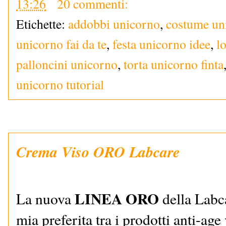
13:26
20 commenti:
Etichette:
addobbi unicorno
,
costume un
unicorno fai da te
,
festa unicorno idee
,
l
palloncini unicorno
,
torta unicorno finta
unicorno tutorial
Crema Viso ORO Labcare
LINEA ORO
La nuova
della Labca
mia preferita tra i prodotti anti-age 