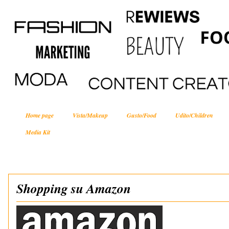
Home page
Vista/Makeup
Gusto/Food
Udito/Children
Media Kit
Shopping su Amazon