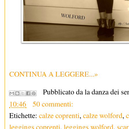
CONTINUA A LEGGERE...»
Pubblicato da la danza dei se
10:46
50 commenti:
Etichette:
calze coprenti
,
calze wolford
,
c
leggings coprenti
,
leggings wolford
,
sca