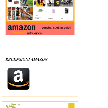
In qualità di Affiliato Amazon ricevo un guadagno
dagli acquisti idonei
RECENSIONI AMAZON