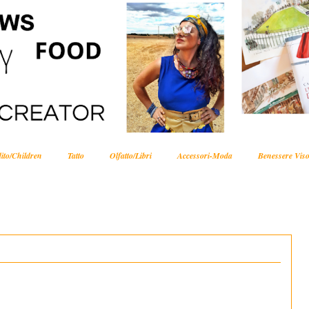
ito/Children
Tatto
Olfatto/Libri
Accessori-Moda
Benessere Viso