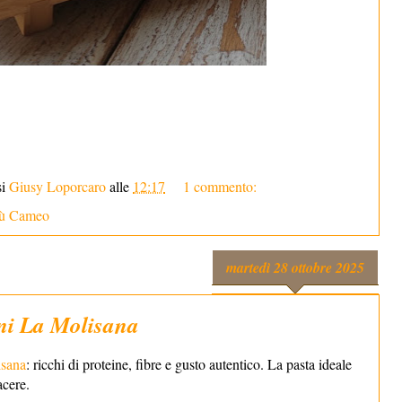
si
Giusy Loporcaro
alle
12:17
1 commento:
sù Cameo
martedì 28 ottobre 2025
ini La Molisana
isana
: ricchi di proteine, fibre e gusto autentico. La pasta ideale
acere.