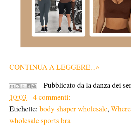
CONTINUA A LEGGERE...»
Pubblicato da la danza dei se
10:03
4 commenti:
Etichette:
body shaper wholesale
,
Where 
wholesale sports bra