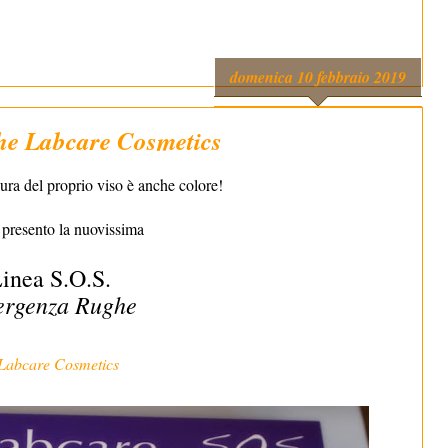
domenica 10 febbraio 2019
he Labcare Cosmetics
ra del proprio viso è anche colore!
 presento la nuovissima
inea S.O.S.
rgenza Rughe
Labcare Cosmetics