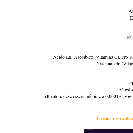
A
E
R
Acido Etil-Ascorbico (Vitamina C), Pro-Re
Niacinamide (Vitam
• 
• Test 
(Il valore deve essere inferiore a 0,0001%, soglia
Crema Viso anti-