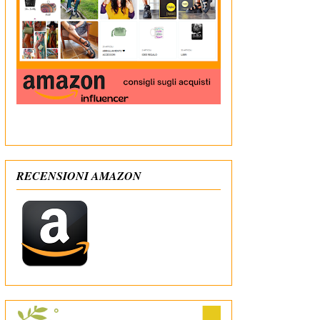
In qualità di Affiliato Amazon ricevo un guadagno
dagli acquisti idonei
RECENSIONI AMAZON