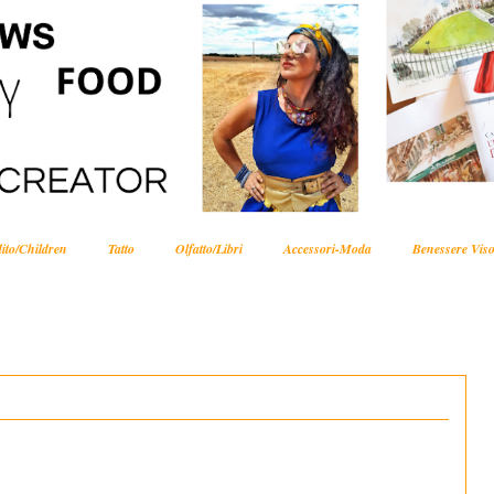
ito/Children
Tatto
Olfatto/Libri
Accessori-Moda
Benessere Viso