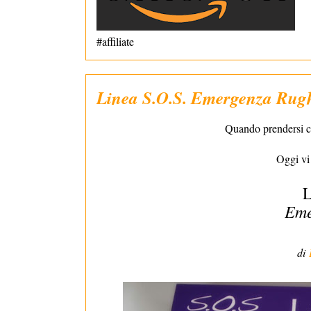
#affiliate
Linea S.O.S. Emergenza Rug
Quando prendersi cu
Oggi vi
L
Eme
di