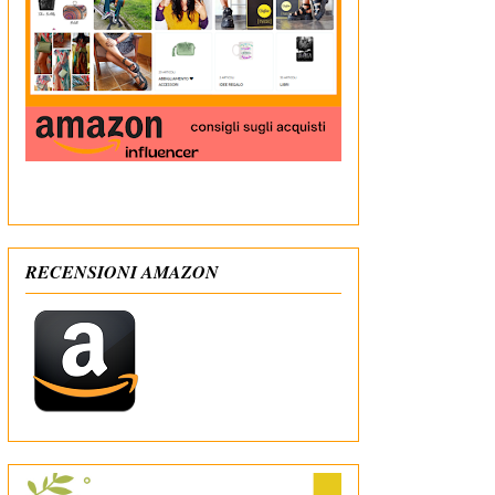
In qualità di Affiliato Amazon ricevo un guadagno
dagli acquisti idonei
RECENSIONI AMAZON