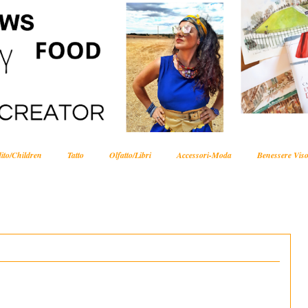
ito/Children
Tatto
Olfatto/Libri
Accessori-Moda
Benessere Viso