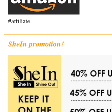
#affiliate
SheIn promotion!