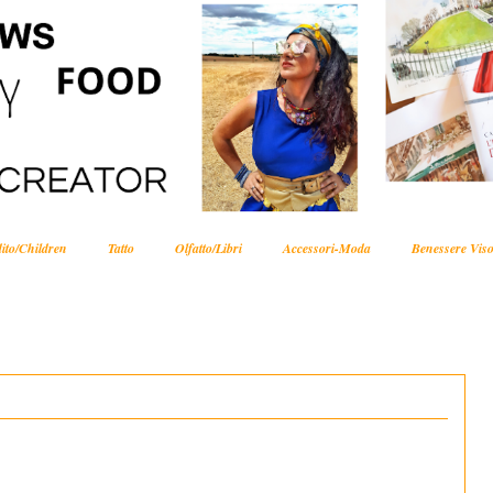
ito/Children
Tatto
Olfatto/Libri
Accessori-Moda
Benessere Viso