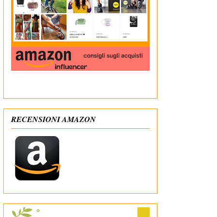
In qualità di Affiliato Amazon ricevo un guadagno
dagli acquisti idonei
RECENSIONI AMAZON