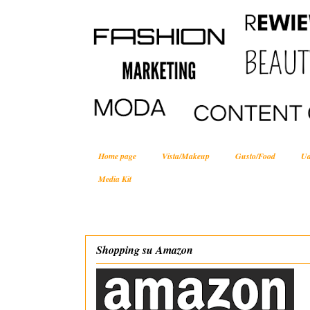
Home page
Vista/Makeup
Gusto/Food
Ud
Media Kit
Shopping su Amazon