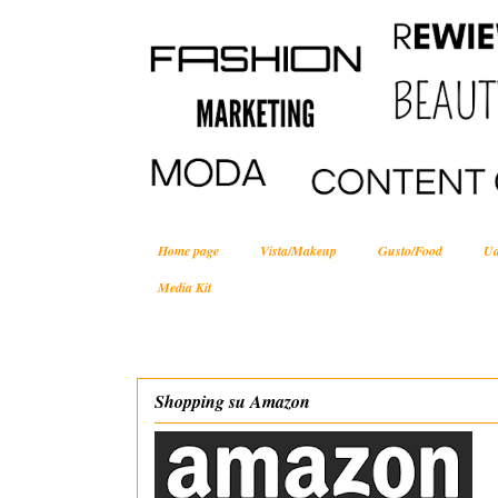
Home page
Vista/Makeup
Gusto/Food
Ud
Media Kit
Shopping su Amazon