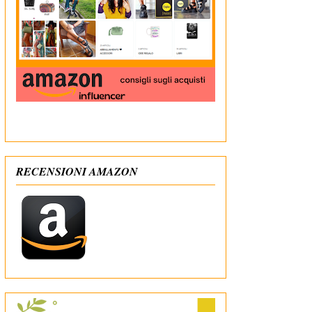
In qualità di Affiliato Amazon ricevo un guadagno
dagli acquisti idonei
RECENSIONI AMAZON