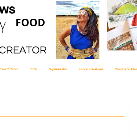
ito/Children
Tatto
Olfatto/Libri
Accessori-Moda
Benessere Viso