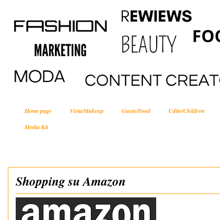
Home page
Vista/Makeup
Gusto/Food
Udito/Children
Media Kit
Shopping su Amazon