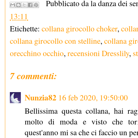
Pubblicato da la danza dei se
13:11
Etichette:
collana girocollo choker
,
colla
collana girocollo con stelline
,
collana gi
orecchino occhio
,
recensioni Dresslily
,
s
7 commenti:
Nunzia82
16 feb 2020, 19:50:00
Bellissima questa collana, hai ra
molto di moda e visto che tor
quest'anno mi sa che ci faccio un pe