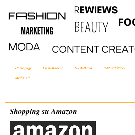
Home page
Vista/Makeup
Gusto/Food
Udito/Children
Media Kit
Shopping su Amazon