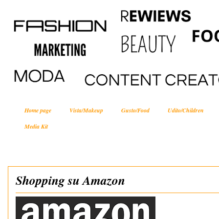
Home page
Vista/Makeup
Gusto/Food
Udito/Children
Media Kit
Shopping su Amazon