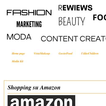
Home page
Vista/Makeup
Gusto/Food
Udito/Children
Media Kit
Shopping su Amazon