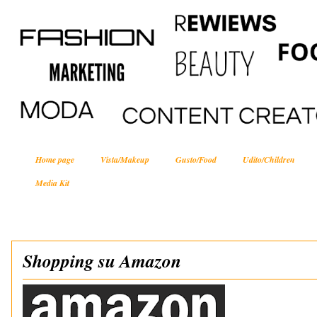
Home page
Vista/Makeup
Gusto/Food
Udito/Children
Media Kit
Shopping su Amazon