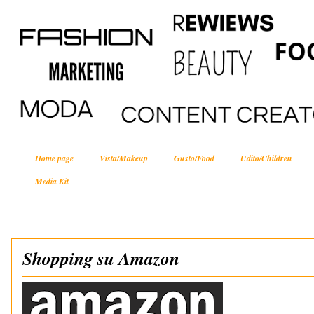
Home page
Vista/Makeup
Gusto/Food
Udito/Children
Media Kit
Shopping su Amazon